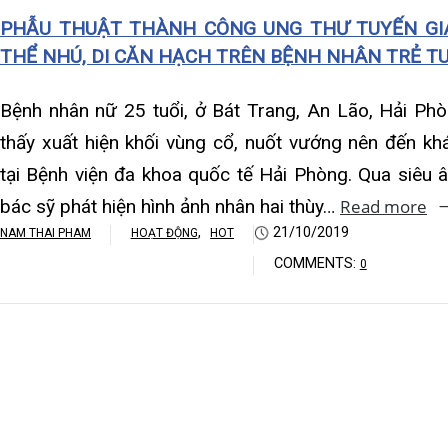
Khoa Hô hấp – Nội tiết – B
bác sỹ phát hiện hình ảnh nhân hai thùy…
Read more
hạc
,
21/10/2019
NAM THAI PHAM
HOẠT ĐỘNG
HOT
NAM 
Khoa Cơ xương khớp – Thận
COMMENTS:
0
Khoa Tiêu hóa
Khoa Ung Bướu
Khoa Thần kinh – Đột quỵ
Khoa Thận nhân tạo