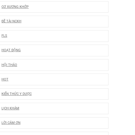
CƠ XƯƠNG KHỚP
ĐỀ TÀI NCKH
FLS
HOẠT ĐỘNG
HỘI THẢO
HOT
I
Y
KIẾN THỨC Y DƯỢC
LỊCH KHÁM
g
g