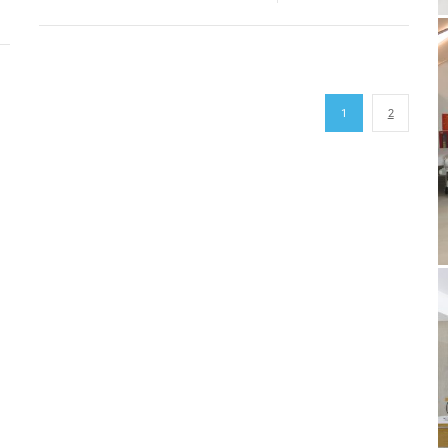
hệ và
nghẽn mạn tính (COPD) tổ chức sinh hoạt thường niê
 sàng
quý I năm 2019. Buổi sinh hoạt đã thu hút đông
 cáo…
Read more
,
14/03/2019
NAM THAI PHAM
HOẠT ĐỘNG
HỘI THẢO
COMMENTS:
0
1
2