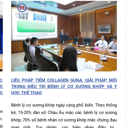
diện
iện
âm sàng
ọng
c
đài 0225-3955 888
i sức
BHYT
i
ệm
ám
khám
óc khách hàng
ấp cứu – Hồi sức tích cực
i bệnh
ết quả xét nghiệm
g hợp
020:
LIỆU PHÁP TIÊM COLLAGEN GUNA: GIẢI PHÁP MỚ
CHỨC
TRONG ĐIỀU TRỊ BỆNH LÝ CƠ XƯƠNG KHỚP VÀ 
n Tiết Niệu Nam học
óa đơn
QUỐC
HỌC THỂ THAO
n thương chỉnh hình
Bệnh lý cơ xương khớp ngày càng phổ biến. Theo thốn
chức năng
n mạn
kê, 15-20% dân số Châu Âu mắc các bệnh lý cơ xươn