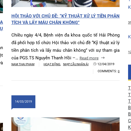
HỘI THẢO VỚI CHỦ ĐỀ: “KỸ THUẬT XỬ LÝ TIỀN PHÂ
 GIA
TÍCH VÀ LẤY MÁU CHÂN KHÔNG”
 PHỤ
Chiều ngày 4/4, Bệnh viện đa khoa quốc tế Hải Phòn
đã phối hợp tổ chức Hội thảo với chủ đề “Kỹ thuật xử l
ụ sản
tiền phân tích và lấy máu chân không” với sự tham gi
 Việt
của PGS.TS Nguyễn Thanh Hồi –…
Read more
ức và
,
12/04/2019
NAM THAI PHAM
HOẠT ĐỘNG
NHỊP CẦU NHÂN ÁI
COMMENTS:
:
0
14/03/2019