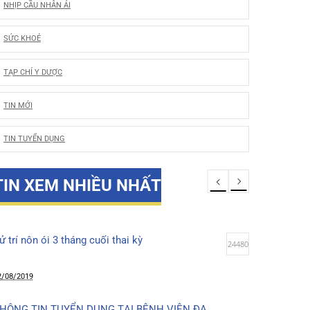
LỜI CẢM ƠN
u
…
NHỊP CẦU NHÂN ÁI
SỨC KHOẺ
TẠP CHÍ Y DƯỢC
TIN MỚI
TIN TUYỂN DỤNG
TIN XEM NHIỀU NHẤT
Xử trí nôn ói 3 tháng cuối thai kỳ
24480