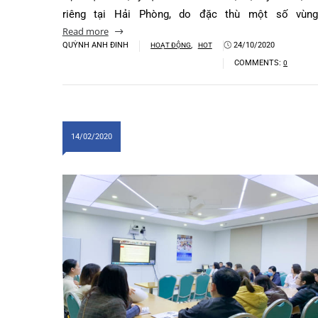
tính (COPD) toàn cầu, thế giới có 384 triệu bệnh 
Khoa Tim mạch
Tại Việt Nam, tỷ lệ mắc COPD là 4,2%, tuy nhiên,
Khoa Hô hấp – N
riêng tại Hải Phòng, do đặc thù một số v
Read more
Khoa Cơ xương k
QUỲNH ANH ĐINH
,
24/10/2020
HOẠT ĐỘNG
HOT
Khoa Tiêu hóa
COMMENTS:
0
Khoa Ung Bướu
Khoa Thần kinh
14/02/2020
Khoa Thận nhân