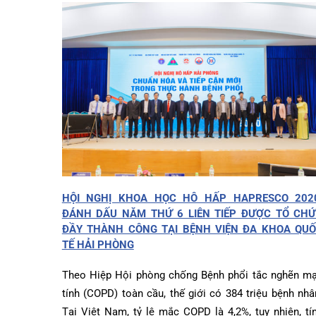
Dược lâm sàng
Phục vụ đồ ăn
Trung tâm Mắt
Hòm thư góp ý
Tin mới
Đào tạo
Chăm sóc toàn 
Khoa Nội Soi
Căng tin bệnh v
Hoạt động
Tạp chí dược l
Khoa Tai Mũi H
Đặt hẹn khám
Tin sức khoẻ
Kiến thức y dượ
Gọi Tổng 
Khoa Gây Mê hồ
Thông tin thẻ 
Nhịp cầu nhân á
Khoa Xét nghi
Hướng dẫn kh
Tin tuyển dụng
Đặt lịch 
Khoa Dược
Đội ngũ chăm s
Video
Khoa hồi sức C
Căm ơn từ ngườ
Tra cứu k
Khoa ngoại Tổn
HỘI NGHỊ KHOA HỌC HÔ HẤP HAPRESCO 2
ĐÁNH DẤU NĂM THỨ 6 LIÊN TIẾP ĐƯỢC TỔ 
Khoa ngoại Thậ
Tra cứu h
ĐẦY THÀNH CÔNG TẠI BỆNH VIỆN ĐA KHOA 
Khoa ngoại Chấ
TẾ HẢI PHÒNG
Khoa Phục hồi 
Theo Hiệp Hội phòng chống Bệnh phổi tắc nghẽ