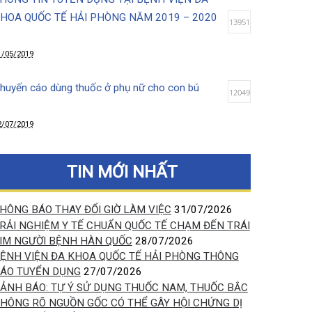
12/08/2019
THÔNG TIN TUYỂN DỤNG TẠI BỆNH VIỆN ĐA
KHOA QUỐC TẾ HẢI PHÒNG NĂM 2019 – 2020
13951
31/05/2019
Khuyến cáo dùng thuốc ở phụ nữ cho con bú
12049
12/07/2019
Lợi ích tuyệt vời của việc da kề da sau sinh
10041
TIN MỚI NHẤT
14/03/2020
THÔNG BÁO THAY ĐỔI GIỜ LÀM VIỆC
31/07/2026
TRẢI NGHIỆM Y TẾ CHUẨN QUỐC TẾ CHẠM ĐẾN TRÁI
Chọc hút tế bào khối u kết hợp siêu âm (FNA)-
TIM NGƯỜI BỆNH HÀN QUỐC
28/07/2026
phương pháp xác định chính xác bản chất khối u