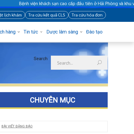
Bệnh viện khách sạn cao cấp đầu tiên ở Hải Phòng và khu vự
88
Đặt lịch khám
Tra cứu kết quả CLS
Tra cứu hóa đơn
Khách hàng
Tin tức
Dược lâm sàng
Đào tạo
Search
CHUYÊN MỤC
BÀI VIẾT ĐĂNG BÁO