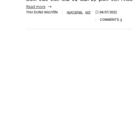
04/07/2022, Bệnh viện đa khoa Quốc tế Hải 
Khoa Tim mạch
chính thức triển khai trả toàn bộ phim trên P
Khoa Hô hấp – N
Read more
THU DUNG NGUYỄN
,
04/07/2022
HOẠT ĐỘNG
HOT
Khoa Cơ xương k
COMMENTS:
0
Khoa Tiêu hóa
Khoa Ung Bướu
Khoa Thần kinh
Khoa Thận nhân