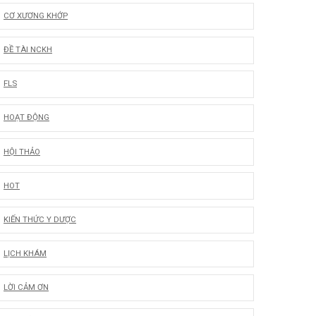
CƠ XƯƠNG KHỚP
ĐỀ TÀI NCKH
FLS
HOẠT ĐỘNG
HỘI THẢO
HOT
KIẾN THỨC Y DƯỢC
LỊCH KHÁM