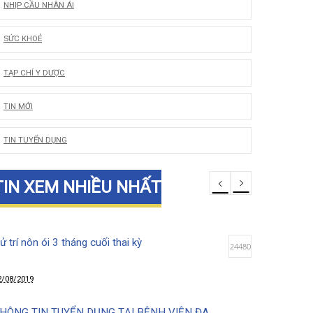
LỜI CẢM ƠN
NHỊP CẦU NHÂN ÁI
SỨC KHOẺ
TẠP CHÍ Y DƯỢC
TIN MỚI
TIN TUYỂN DỤNG
TIN XEM NHIỀU NHẤT
Xử trí nôn ói 3 tháng cuối thai kỳ
24480