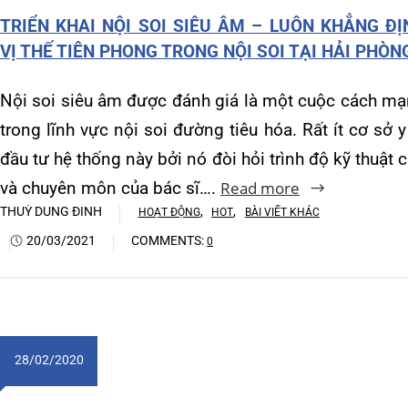
Khoa Hô hấp – Nội tiết – B
và chuyên môn của bác sĩ….
Read more
phá
THUỲ DUNG ĐINH
,
,
HOẠT ĐỘNG
HOT
BÀI VIẾT KHÁC
Khoa Cơ xương khớp – Thận
NAM 
20/03/2021
COMMENTS:
0
Khoa Tiêu hóa
Khoa Ung Bướu
Khoa Thần kinh – Đột quỵ
28/02/2020
27
Khoa Thận nhân tạo