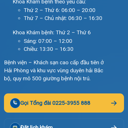
Khoa Hô hấp – Nội tiết – B
Bệnh viện – Khách sạn cao cấp đầu tiên ở
Khoa Cơ xương khớp – Thận
Hải Phòng và khu vực vùng duyên hải Bắc
bộ, quy mô 500 giường bệnh nội trú.
Khoa Tiêu hóa
Khoa Ung Bướu
Gọi Tổng đài 0225-3955 888
Khoa Thần kinh – Đột quỵ
Khoa Thận nhân tạo
Đặt lịch khám
Tra cứu kết quả xét nghiệm
Tra cứu hóa đơn