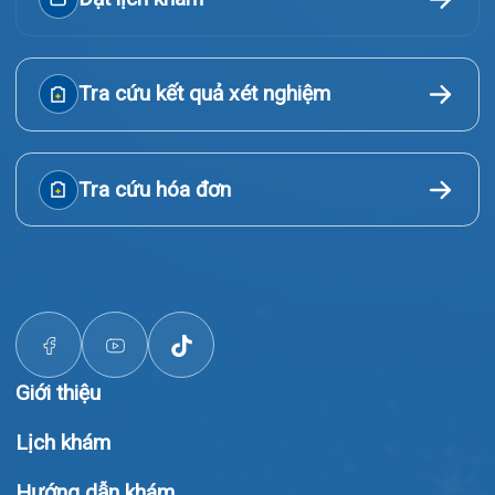
Giới thiệu
Lịch khám
Hướng dẫn khám
Văn bản pháp quy
Video
Tin tức
Liên hệ
© Bệnh viện đa khoa Quốc tế Hải Phòng - HIH. All rights
reserved